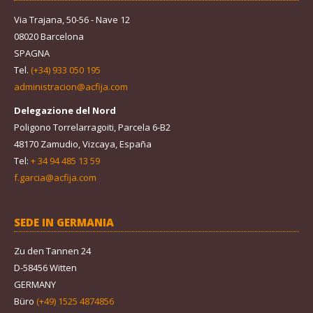
Via Trajana, 50-56 - Nave 12
08020 Barcelona
SPAGNA
Tel.
(+34) 933 050 195
administracion@acfija.com
Delegazione del Nord
Poligono Torrelarragoiti, Parcela 6-B2
48170 Zamudio, Vizcaya, España
Tel:
+ 34 94 485 13 59
f.garcia@acfija.com
SEDE IN GERMANIA
Zu den Tannen 24
D-58456 Witten
GERMANY
Büro
(+49) 1525 4874856