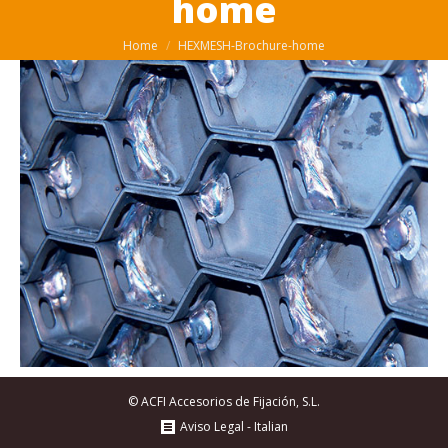
home
You are here:
Home
HEXMESH-Brochure-home
© ACFI Accesorios de Fijación, S.L.
Aviso Legal - Italian