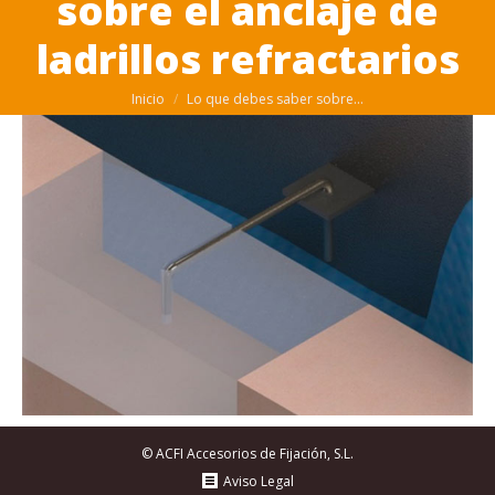
sobre el anclaje de
ladrillos refractarios
Estás aquí:
Inicio
Lo que debes saber sobre…
© ACFI Accesorios de Fijación, S.L.
Aviso Legal