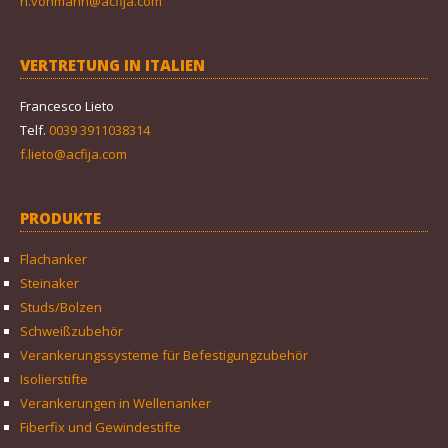
h.vohmann@acfija.com
VERTRETUNG IN ITALIEN
Francesco Lieto
Telf.
0039 3911038314
f.lieto@acfija.com
PRODUKTE
Flachanker
Steinaker
Studs/Bolzen
Schweißzubehör
Verankerungssysteme für Befestigungzubehör
Isolierstifte
Verankerungen in Wellenanker
Fiberfix und Gewindestifte