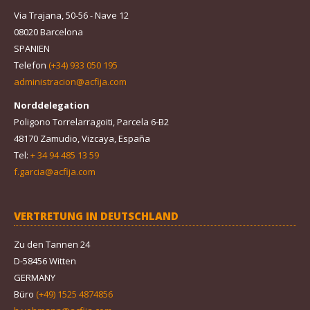
Via Trajana, 50-56 - Nave 12
08020 Barcelona
SPANIEN
Telefon
(+34) 933 050 195
administracion@acfija.com
Norddelegation
Poligono Torrelarragoiti, Parcela 6-B2
48170 Zamudio, Vizcaya, España
Tel:
+ 34 94 485 13 59
f.garcia@acfija.com
VERTRETUNG IN DEUTSCHLAND
Zu den Tannen 24
D-58456 Witten
GERMANY
Büro
(+49) 1525 4874856