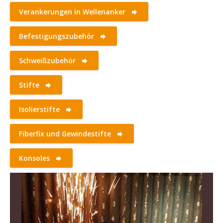
Verankerungen in Wellenanker
Befestigungszubehör
Schweißzubehör
Stifte
Isolierstifte
Fiberfix und Gewindestifte
Konsoles