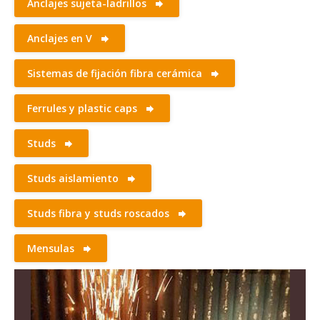
Anclajes sujeta-ladrillos
Anclajes en V
Sistemas de fijación fibra cerámica
Ferrules y plastic caps
Studs
Studs aislamiento
Studs fibra y studs roscados
Mensulas