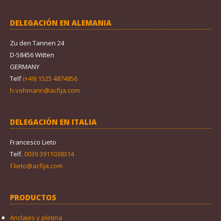
DELEGACIÓN EN ALEMANIA
Zu den Tannen 24
D-58456 Witten
GERMANY
Telf
(+49) 1525 4874856
h.vohmann@acfija.com
DELEGACIÓN EN ITALIA
Francesco Lieto
Telf.
0039 3911038314
f.lieto@acfija.com
PRODUCTOS
Anclajes y pletina