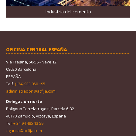
Industria del cemento
OFICINA CENTRAL ESPAÑA
Via Trajana, 50-56 - Nave 12
08020 Barcelona
ESPAÑA
Telf.
(+34) 933 050 195
administracion@acfija.com
Delegación norte
Poligono Torrelarragoiti, Parcela 6-B2
48170 Zamudio, Vizcaya, España
Tel:
+ 34 94 485 13 59
f.garcia@acfija.com