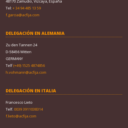
48170 Zamudio, Vizcaya, España
Tel:
+ 34 94 485 13 59
f.garcia@acfija.com
DELEGACIÓN EN ALEMANIA
Zu den Tannen 24
D-58456 Witten
GERMANY
Telf
(+49) 1525 4874856
h.vohmann@acfija.com
DELEGACIÓN EN ITALIA
Francesco Lieto
Telf.
0039 3911038314
f.lieto@acfija.com