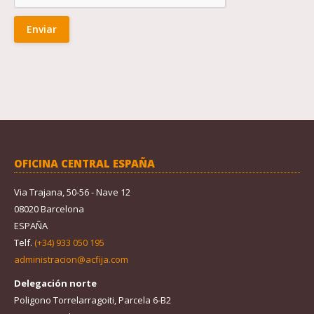
OFICINA CENTRAL ESPAÑA
Via Trajana, 50-56 - Nave 12
08020 Barcelona
ESPAÑA
Telf.
(+34) 933 050 195
administracion@acfija.com
Delegación norte
Poligono Torrelarragoiti, Parcela 6-B2