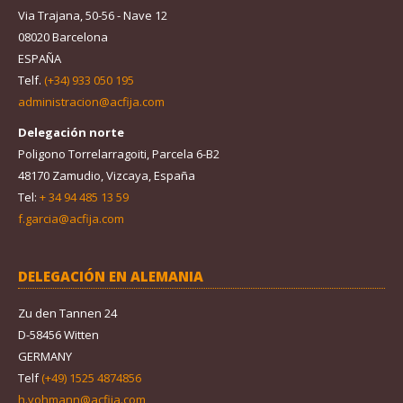
Via Trajana, 50-56 - Nave 12
08020 Barcelona
ESPAÑA
Telf.
(+34) 933 050 195
administracion@acfija.com
Delegación norte
Poligono Torrelarragoiti, Parcela 6-B2
48170 Zamudio, Vizcaya, España
Tel:
+ 34 94 485 13 59
f.garcia@acfija.com
DELEGACIÓN EN ALEMANIA
Zu den Tannen 24
D-58456 Witten
GERMANY
Telf
(+49) 1525 4874856
h.vohmann@acfija.com