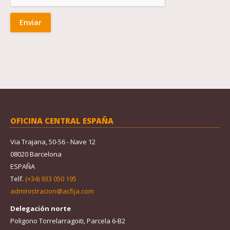
OFICINA CENTRAL ESPAÑA
Via Trajana, 50-56 - Nave 12
08020 Barcelona
ESPAÑA
Telf.
(+34) 933 050 195
administracion@acfija.com
Delegación norte
Poligono Torrelarragoiti, Parcela 6-B2