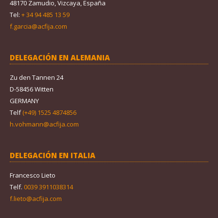
48170 Zamudio, Vizcaya, España
Tel:
+ 34 94 485 13 59
f.garcia@acfija.com
DELEGACIÓN EN ALEMANIA
Zu den Tannen 24
D-58456 Witten
GERMANY
Telf
(+49) 1525 4874856
h.vohmann@acfija.com
DELEGACIÓN EN ITALIA
Francesco Lieto
Telf.
0039 3911038314
f.lieto@acfija.com