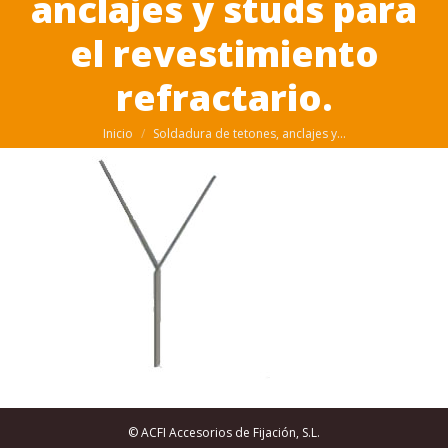
anclajes y studs para
el revestimiento
refractario.
Estás aquí:
Inicio
Soldadura de tetones, anclajes y…
© ACFI Accesorios de Fijación, S.L.