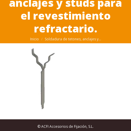
anclajes y studs para
el revestimiento
refractario.
Estás aquí:
Inicio
Soldadura de tetones, anclajes y…
© ACFI Accesorios de Fijación, S.L.