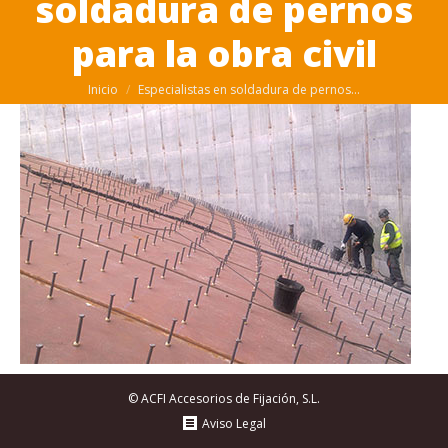
soldadura de pernos
para la obra civil
Estás aquí:
Inicio
Especialistas en soldadura de pernos…
© ACFI Accesorios de Fijación, S.L.
Aviso Legal