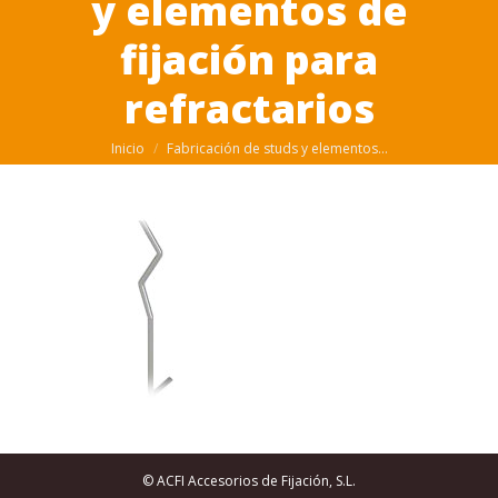
y elementos de
fijación para
refractarios
Estás aquí:
Inicio
Fabricación de studs y elementos…
© ACFI Accesorios de Fijación, S.L.