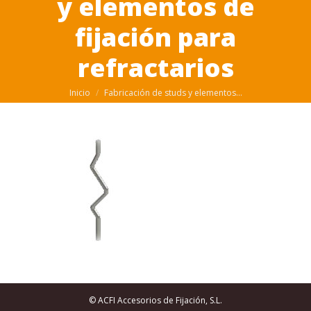
y elementos de
fijación para
refractarios
Estás aquí:
Inicio
Fabricación de studs y elementos…
© ACFI Accesorios de Fijación, S.L.