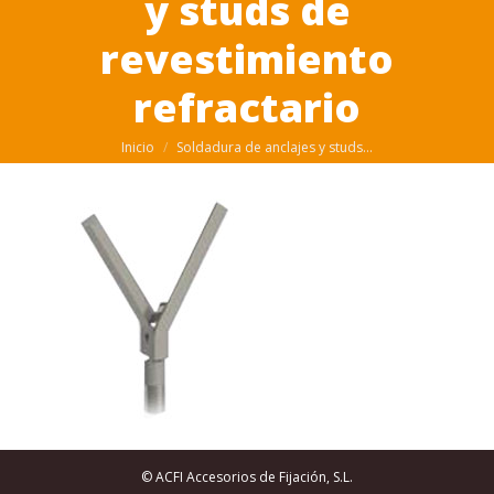
y studs de
revestimiento
refractario
Estás aquí:
Inicio
Soldadura de anclajes y studs…
© ACFI Accesorios de Fijación, S.L.