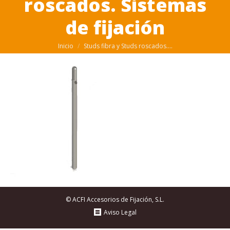
roscados. Sistemas
de fijación
Estás aquí:
Inicio
Studs fibra y Studs roscados.…
© ACFI Accesorios de Fijación, S.L.
Aviso Legal