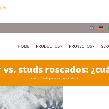
ncias
HOME
PRODUCTOS
PROYECTOS
SER
r vs. studs roscados: ¿cu
Inicio
Studs para soldar vs. studs…