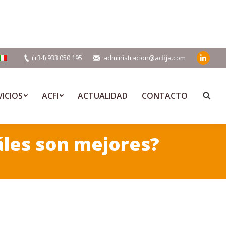
(+34) 933 050 195
administracion@acfija.com
Linkedi
VICIOS
ACFI
ACTUALIDAD
CONTACTO
Buscar
áles son mejores?