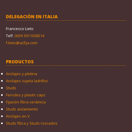
DELEGACIÓN EN ITALIA
Francesco Lieto
Telf.
0039 3911038314
f.lieto@acfija.com
PRODUCTOS
Anclajes y pletina
Anclajes sujeta ladrillos
Studs
Ferrules y plastic caps
Fijación fibra cerámica
Studs aislamiento
Anclajes en V
Studs fibra y Studs roscados