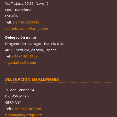
Via Trajana, 50-56 - Nave 12
08020 Barcelona
ESPAÑA
Telf.
(+34) 933 050 195
administracion@acfija.com
Delegación norte
Poligono Torrelarragoiti, Parcela 6-B2
48170 Zamudio, Vizcaya, España
Tel:
+ 34 94 485 13 59
f.garcia@acfija.com
DELEGACIÓN EN ALEMANIA
Zu den Tannen 24
D-58456 Witten
GERMANY
Telf
(+49) 1525 4874856
h.vohmann@acfija.com