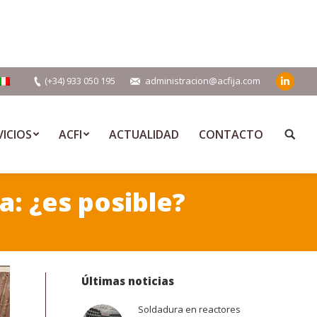
(+34) 933 050 195
administracion@acfija.com
Linkedi
VICIOS
ACFI
ACTUALIDAD
CONTACTO
Buscar
a: ¿es posible?
Últimas noticias
Soldadura en reactores