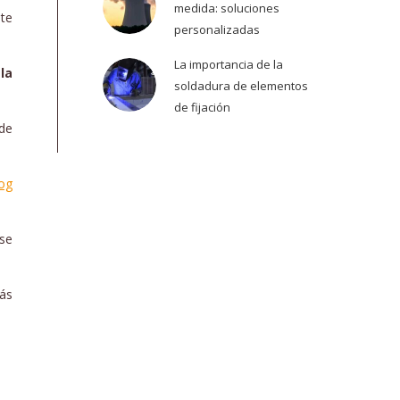
medida: soluciones
nte
personalizadas
La importancia de la
la
soldadura de elementos
de fijación
de
log
 se
más