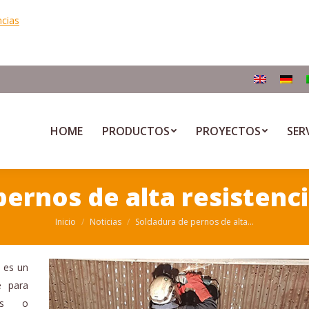
ncias
HOME
PRODUCTOS
PROYECTOS
SER
ernos de alta resistenci
Inicio
Noticias
Soldadura de pernos de alta…
 es un
e para
tes o