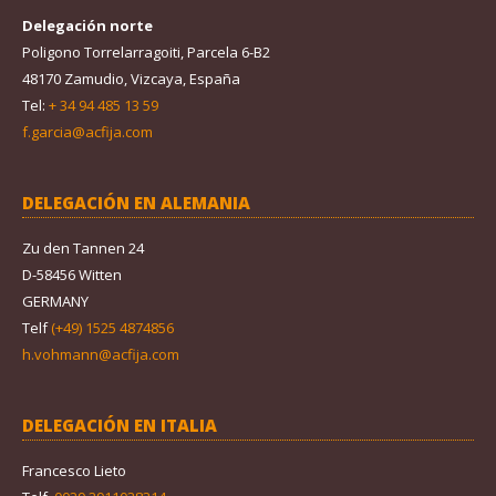
Delegación norte
Poligono Torrelarragoiti, Parcela 6-B2
48170 Zamudio, Vizcaya, España
Tel:
+ 34 94 485 13 59
f.garcia@acfija.com
DELEGACIÓN EN ALEMANIA
Zu den Tannen 24
D-58456 Witten
GERMANY
Telf
(+49) 1525 4874856
h.vohmann@acfija.com
DELEGACIÓN EN ITALIA
Francesco Lieto