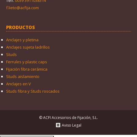
Telf.
0039 3911038314
f.lieto@acfija.com
PRODUCTOS
Anclajes y pletina
Anclajes sujeta ladrillos
Studs
Ferrules y plastic caps
Fijación fibra cerámica
Studs aislamiento
Anclajes en V
Studs fibra y Studs roscados
© ACFI Accesorios de Fijación, S.L.
Aviso Legal